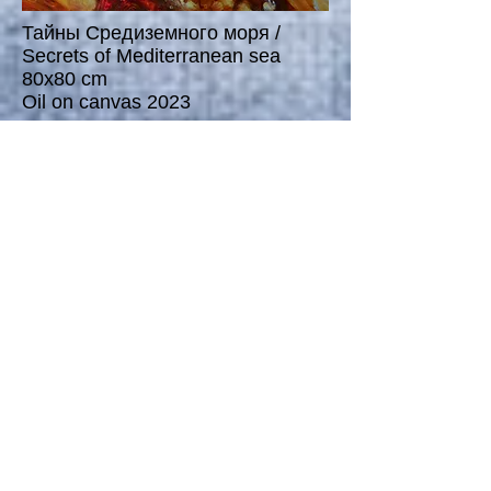
Тайны Средиземного моря /
Secrets of Mediterranean sea
80x80 cm
Oil on canvas 2023